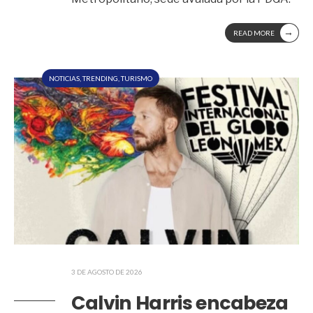
→
READ MORE
NOTICIAS
,
TRENDING
,
TURISMO
3 DE AGOSTO DE 2026
Calvin Harris encabeza