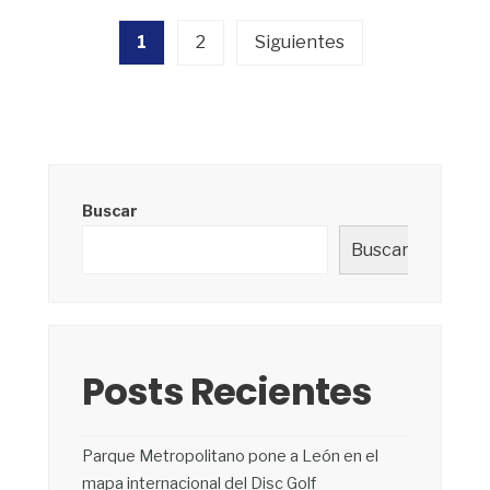
Paginación
1
2
Siguientes
de
entradas
Buscar
Buscar
Posts Recientes
Parque Metropolitano pone a León en el
mapa internacional del Disc Golf