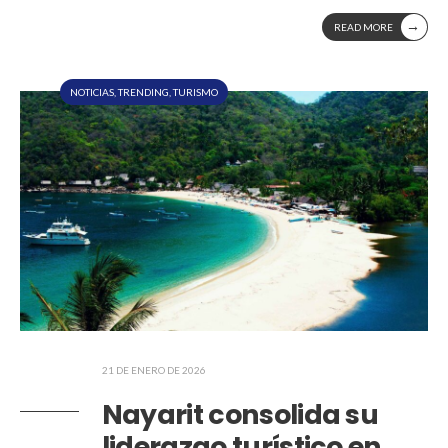
→
READ MORE
NOTICIAS
,
TRENDING
,
TURISMO
21 DE ENERO DE 2026
Nayarit consolida su
liderazgo turístico en