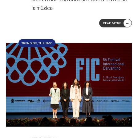
la música.
→
READ MORE
TRENDING
,
TURISMO